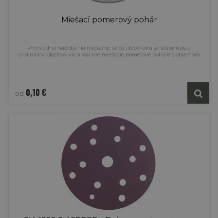
Miešací pomerový pohár
Priehľadná nádoba na miešanie farby alebo laku so stupnicou a
originálny plastový vrchnák pre miešacie pomerové poháre s objemom
385 ml, 750 ml, 1400 ml a 2300 ml. Vyrobený z pružného, odolného
materiálu, ktorý spoľahlivo zabraňuje vniknutiu vzduchu a chráni obsah
pred znečistením. Po vyčistení opätovne použiteľný.
0,10 €
od