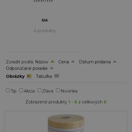
SIA
4 produkty
Zoradiť podľa:
Názov
Cena
Dátum pridania
Odporúčané poradie
Obrázky
Tabuľka
Tip
Akcia
Zľava
Novinka
Zobrazené produkty
1 - 6
z celkových
6