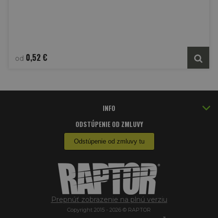
0,52 €
od
INFO
ODSTÚPENIE OD ZMLUVY
Odstúpenie od zmluvy tu
Prepnúť zobrazenie na plnú verziu
Copyright 2015 - 2026 © RAPTOR