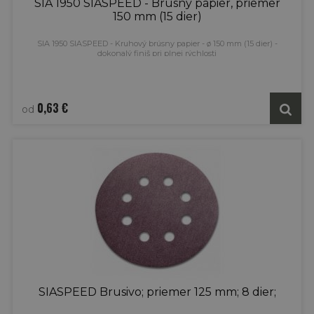
SIA 1950 SIASPEED - Brúsny papier, priemer
150 mm (15 dier)
SIA 1950 SIASPEED - Kruhový brúsny papier - ø 150 mm (15 dier) -
dokonalý finiš pri plnej rýchlosti
Všestranný brúsny papier špeciálne navrhnutý na vysoký úberový výkon,
dokonalú kvalitu povrchu a dlhú životnosť.
Uchytenie na suchý zips.
0,63 €
od
SIASPEED Brusivo; priemer 125 mm; 8 dier;