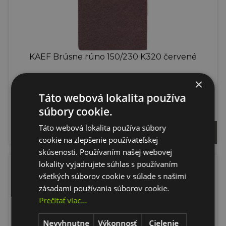
KAEF Brúsne rúno 150/230 K320 červené
×
KAEF - Brúsne rúno 150 mm x 230 mm
Táto webová lokalita používa
súbory cookie.
Táto webová lokalita používa súbory
1,87 €
cookie na zlepšenie používateľskej
skúsenosti. Používaním našej webovej
lokality vyjadrujete súhlas s používaním
všetkých súborov cookie v súlade s našimi
zásadami používania súborov cookie.
Prečítať viac...
Nevyhnutne
Výkonnosť
Cielenie