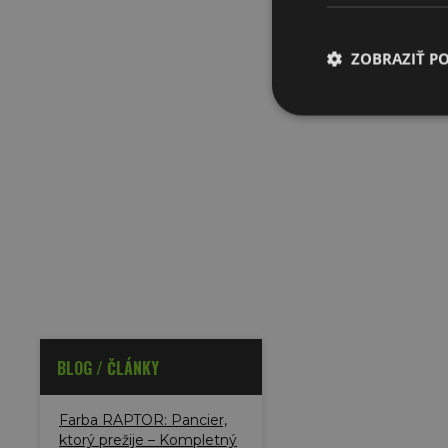
ZOBRAZIŤ P
BLOG / ČLÁNKY
Farba RAPTOR: Pancier,
ktorý prežije – Kompletný