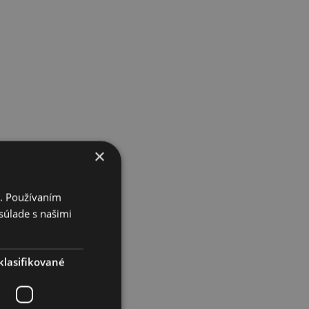
×
i. Používaním
súlade s našimi
lasifikované