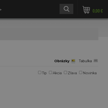
≫
0,00 €
Obrázky
Tabuľka
Tip
Akcia
Zľava
Novinka