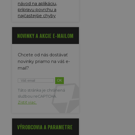
návod na aplikáciu,
prípravu povrchu a
najčastejšie chyby
NOVINKY A AKCIE E-MAILOM
Chcete od nás dostávať
novinky priamo na váš e-
mail?
Táto stránka je chránená
službou reCAPTCHA.
Zistiť viac.
VÝROBCOVIA A PARAMETRE