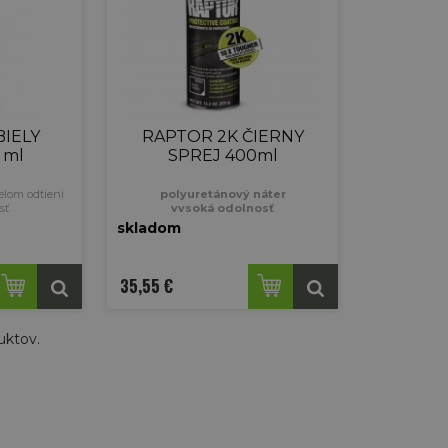
BIELY
RAPTOR 2K ČIERNY
 ml
SPREJ 400ml
elom odtieni
polyuretánový náter
sť
vysoká odolnosť
éra
ochranná bariéra
skladom
 situácií
vhodný do najťažších situácií
ii použiteľný
dvojzložkový - po aktivácii
ytvrdzovanie)
použiteľný max do 1 hod.
(prebieha vytvrdzovanie)
35,55 €
uktov.