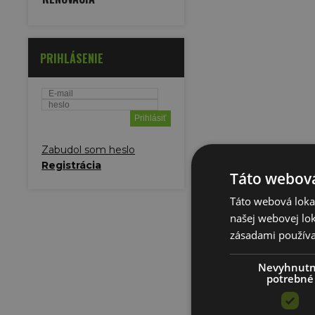
PRIHLÁSENIE
Zabudol som heslo
Registrácia
Táto webová
Táto webová lokal
našej webovej lok
zásadami používa
Nevyhnut
potrebné