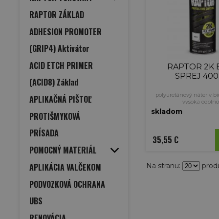
RAPTOR ZÁKLAD
ADHESION PROMOTER
(GRIP4) Aktivátor
ACID ETCH PRIMER
RAPTOR 2K 
SPREJ 400
(ACID8) Základ
polyuretánový náter v bi
APLIKAČNÁ PIŠTOĽ
vysoká odolno
ochranná bari
skladom
PROTIŠMYKOVÁ
vhodný do najťažších
dvojzložkový - po aktivác
max do 1 hod. (prebieha v
PRÍSADA
35,55 €
POMOCNÝ MATERIÁL
APLIKÁCIA VALČEKOM
Na stranu:
prod
PODVOZKOVÁ OCHRANA
UBS
RENOVÁCIA